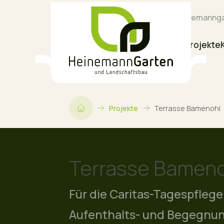
02723 97410
info@heinemannga
Home
Über uns
Leistungen
Projekte
Projekte
Terrasse Bamenohl
Terrasse Bameno
Für die Caritas-Tagespfleg
Aufenthalts- und Begegnung